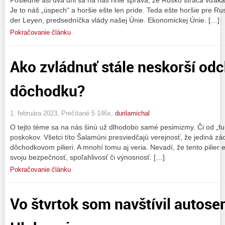
Je to náš „úspech“ a horšie ešte len príde. Teda ešte horšie pre Ru
der Leyen, predsedníčka vlády našej Únie. Ekonomickej Únie. […]
Pokračovanie článku
Ako zvládnuť stále neskorší od
dôchodku?
1. februára 2023, Prečítané 5 146x,
durilamichal
O tejto téme sa na nás šinú už dlhodobo samé pesimizmy. Či od „fun
poskokov. Všetci títo Šalamúni presviedčajú verejnosť, že jediná z
dôchodkovom pilieri. A mnohí tomu aj veria. Nevadí, že tento pilier
svoju bezpečnosť, spoľahlivosť či výnosnosť. […]
Pokračovanie článku
Vo štvrtok som navštívil autose