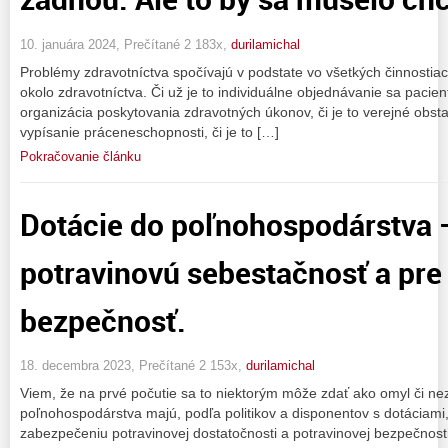
10. januára 2024, Prečítané 2 183x,
durilamichal
Problémy zdravotníctva spočívajú v podstate vo všetkých činnostiac
okolo zdravotníctva. Či už je to individuálne objednávanie sa pacien
organizácia poskytovania zdravotných úkonov, či je to verejné obstará
vypísanie práceneschopnosti, či je to […]
Pokračovanie článku
Dotácie do poľnohospodárstva 
potravinovú sebestačnosť a pre
bezpečnosť.
18. decembra 2023, Prečítané 2 153x,
durilamichal
Viem, že na prvé počutie sa to niektorým môže zdať ako omyl či nezm
poľnohospodárstva majú, podľa politikov a disponentov s dotáciami,
zabezpečeniu potravinovej dostatočnosti a potravinovej bezpečnost