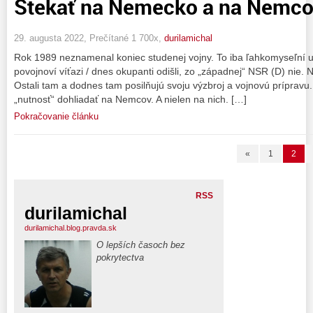
Štekať na Nemecko a na Nemcov
29. augusta 2022, Prečítané 1 700x,
durilamichal
Rok 1989 neznamenal koniec studenej vojny. To iba ľahkomyseľní u
povojnoví víťazi / dnes okupanti odišli, zo „západnej“ NSR (D) ni
Ostali tam a dodnes tam posilňujú svoju výzbroj a vojnovú prípravu
„nutnosť“ dohliadať na Nemcov. A nielen na nich. […]
Pokračovanie článku
«
1
2
RSS
durilamichal
durilamichal.blog.pravda.sk
O lepších časoch bez
pokrytectva