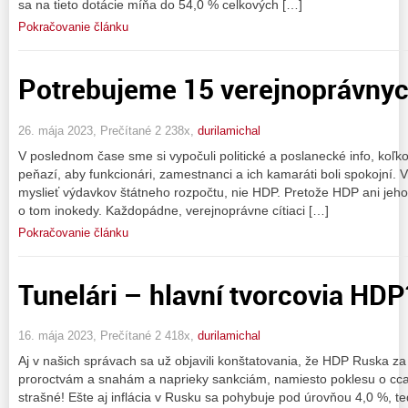
sa na tieto dotácie míňa do 54,0 % celkových […]
Pokračovanie článku
Potrebujeme 15 verejnoprávnyc
26. mája 2023, Prečítané 2 238x,
durilamichal
V poslednom čase sme si vypočuli politické a poslanecké info, koľ
peňazí, aby funkcionári, zamestnanci a ich kamaráti boli spokojní. 
myslieť výdavkov štátneho rozpočtu, nie HDP. Pretože HDP ani jeho 
o tom inokedy. Každopádne, verejnoprávne cítiaci […]
Pokračovanie článku
Tunelári – hlavní tvorcovia HDP
16. mája 2023, Prečítané 2 418x,
durilamichal
Aj v našich správach sa už objavili konštatovania, že HDP Ruska za
proroctvám a snahám a naprieky sankciám, namiesto poklesu o cca 
strašné! Ešte aj inflácia v Rusku sa pohybuje pod úrovňou 4,0 %, t