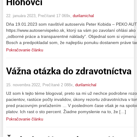
Hlohovci
22. januára 2023, Prečítané 17 069x,
durilamichal
Dňa 19.01.2023 som navštívil autoservis Peter Kobida – PEKO AU
https://www.autoservispeko.sk, ktorý sa vám po zavolaní ohlási ako
„odborné práce a transparentné náklady“. Objednal som si výmenu
Bosch a predpokladal som, že najlepšiu ponuku dostanem práve ta
Pokračovanie článku
Vážna otázka do zdravotníctva
15. novembra 2022, Prečítané 2 088x,
durilamichal
Už som k tejto téme blogoval, preto sa mi už nechce podrobne rozo
pacientov, rastúce počty invalidov, úkony rezortu zdravotníctva v t
pred pracovným preťažením … V poslednom čase však je na spoloč
platov. Ich rast o sto percent. Žiadne pomyslenie na to, že […]
Pokračovanie článku