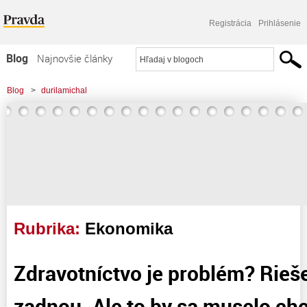
Registrácia
Prihlásenie
Blog
Najnovšie články
Najčítanejšie články
Blog
>
durilamichal
Najkomentovanejšie články
Zoznam blogov
Komerčné blogy
Rubrika:
Ekonomika
Zdravotníctvo je problém? Rieš
zadnou. Ale to by sa muselo chc