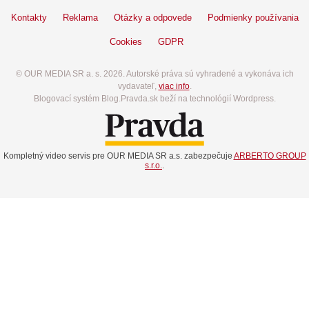
Kontakty
Reklama
Otázky a odpovede
Podmienky používania
Cookies
GDPR
© OUR MEDIA SR a. s. 2026. Autorské práva sú vyhradené a vykonáva ich
vydavateľ,
viac info
.
Blogovací systém Blog.Pravda.sk beží na technológií Wordpress.
Kompletný video servis pre OUR MEDIA SR a.s. zabezpečuje
ARBERTO GROUP
s.r.o.
.