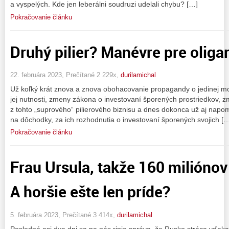
a vyspelých. Kde jen leberálni soudruzi udelali chybu? […]
Pokračovanie článku
Druhý pilier? Manévre pre oliga
22. februára 2023, Prečítané 2 229x,
durilamichal
Už koľký krát znova a znova obohacovanie propagandy o jedinej m
jej nutnosti, zmeny zákona o investovaní šporených prostriedkov, z
z tohto „suprového“ pilierového biznisu a dnes dokonca už aj napo
na dôchodky, za ich rozhodnutia o investovaní šporených svojich [
Pokračovanie článku
Frau Ursula, takže 160 milióno
A horšie ešte len príde?
5. februára 2023, Prečítané 3 414x,
durilamichal
Posledné asi dva dni sa na nás rinie správa, že Rusko stráca vďak