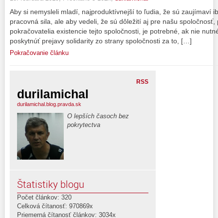
Aby si nemysleli mladí, najproduktívnejší to ľudia, že sú zaujímaví
pracovná sila, ale aby vedeli, že sú dôležití aj pre našu spoločnosť,
pokračovatelia existencie tejto spoločnosti, je potrebné, ak nie nu
poskytnúť prejavy solidarity zo strany spoločnosti za to, […]
Pokračovanie článku
RSS
durilamichal
durilamichal.blog.pravda.sk
O lepších časoch bez
pokrytectva
Štatistiky blogu
Počet článkov: 320
Celková čítanosť: 970869x
Priemerná čítanosť článkov: 3034x