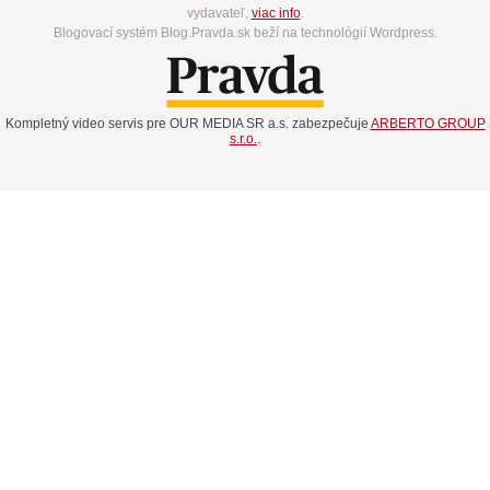
vydavateľ,
viac info
.
Blogovací systém Blog.Pravda.sk beží na technológií Wordpress.
Kompletný video servis pre OUR MEDIA SR a.s. zabezpečuje
ARBERTO GROUP
s.r.o.
.