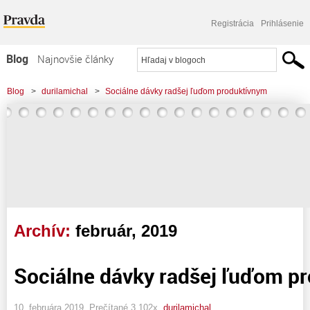
Registrácia
Prihlásenie
Blog
Najnovšie články
Najčítanejšie články
Blog
>
durilamichal
>
Sociálne dávky radšej ľuďom produktívnym
Najkomentovanejšie články
Zoznam blogov
Komerčné blogy
Archív:
február, 2019
Sociálne dávky radšej ľuďom p
10. februára 2019, Prečítané 3 102x,
durilamichal