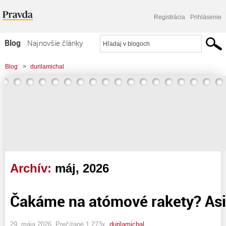
Registrácia
Prihlásenie
Blog
Najnovšie články
Najčítanejšie články
Blog
>
durilamichal
Najkomentovanejšie články
Zoznam blogov
Komerčné blogy
Archív:
máj, 2026
Čakáme na atómové rakety? Asi
29. mája 2026, Prečítané 1 273x,
durilamichal