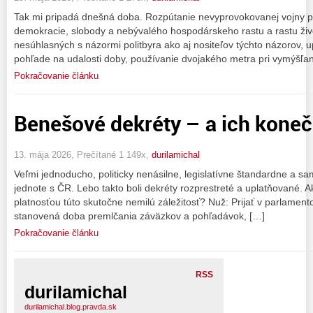
Tak mi pripadá dnešná doba. Rozpútanie nevyprovokovanej vojny 
demokracie, slobody a nebývalého hospodárskeho rastu a rastu živo
nesúhlasných s názormi politbyra ako aj nositeľov týchto názorov, up
pohľade na udalosti doby, používanie dvojakého metra pri vymýšľan
Pokračovanie článku
Benešové dekréty – a ich koneč
13. mája 2026, Prečítané 1 149x,
durilamichal
Veľmi jednoducho, politicky nenásilne, legislatívne štandardne a s
jednote s ČR. Lebo takto boli dekréty rozprestreté a uplatňované. A
platnosťou túto skutočne nemilú záležitosť? Nuž: Prijať v parlame
stanovená doba premlčania záväzkov a pohľadávok, […]
Pokračovanie článku
RSS
durilamichal
durilamichal.blog.pravda.sk