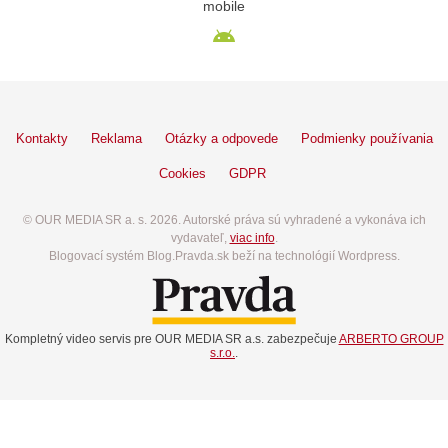
mobile
Kontakty
Reklama
Otázky a odpovede
Podmienky používania
Cookies
GDPR
© OUR MEDIA SR a. s. 2026. Autorské práva sú vyhradené a vykonáva ich
vydavateľ,
viac info
.
Blogovací systém Blog.Pravda.sk beží na technológií Wordpress.
Kompletný video servis pre OUR MEDIA SR a.s. zabezpečuje
ARBERTO GROUP
s.r.o.
.