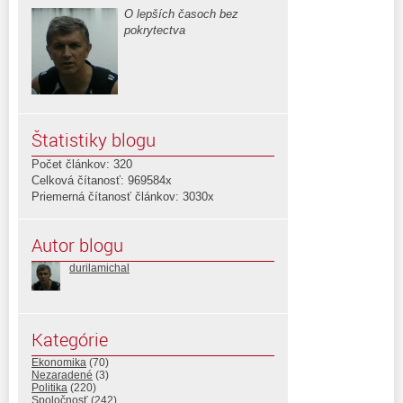
O lepších časoch bez
pokrytectva
Štatistiky blogu
Počet článkov: 320
Celková čítanosť: 969584x
Priemerná čítanosť článkov: 3030x
Autor blogu
durilamichal
Kategórie
Ekonomika
(70)
Nezaradené
(3)
Politika
(220)
Spoločnosť
(242)