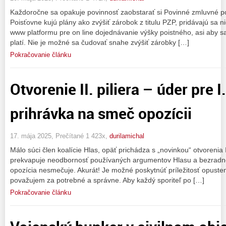
Každoročne sa opakuje povinnosť zaobstarať si Povinné zmluvné po
Poisťovne kujú plány ako zvýšiť zárobok z titulu PZP, pridávajú sa 
www platformu pre on line dojednávanie výšky poistného, asi aby sa
platí. Nie je možné sa čudovať snahe zvýšiť zárobky […]
Pokračovanie článku
Otvorenie II. piliera – úder pre I.
prihrávka na smeč opozícii
17. mája 2025, Prečítané 1 423x,
durilamichal
Málo súci člen koalície Hlas, opäť prichádza s „novinkou“ otvorenia
prekvapuje neodbornosť používaných argumentov Hlasu a bezradné
opozícia nesmečuje. Akurát! Je možné poskytnúť príležitosť opusteni
považujem za potrebné a správne. Aby každý sporiteľ po […]
Pokračovanie článku