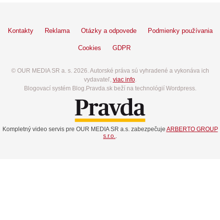
Kontakty
Reklama
Otázky a odpovede
Podmienky používania
Cookies
GDPR
© OUR MEDIA SR a. s. 2026. Autorské práva sú vyhradené a vykonáva ich
vydavateľ,
viac info
.
Blogovací systém Blog.Pravda.sk beží na technológií Wordpress.
Kompletný video servis pre OUR MEDIA SR a.s. zabezpečuje
ARBERTO GROUP
s.r.o.
.