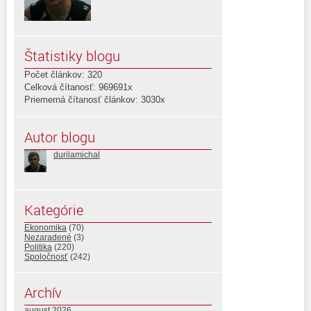
Štatistiky blogu
Počet článkov: 320
Celková čítanosť: 969691x
Priemerná čítanosť článkov: 3030x
Autor blogu
durilamichal
Kategórie
Ekonomika
(70)
Nezaradené
(3)
Politika
(220)
Spoločnosť
(242)
Archív
august 2026