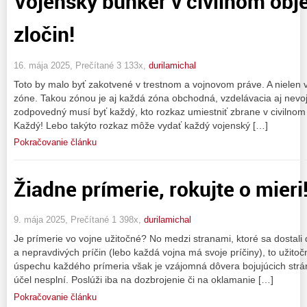
Vojenský bunker v civilnom obj
zločin!
16. mája 2025, Prečítané 3 133x,
durilamichal
Toto by malo byť zakotvené v trestnom a vojnovom práve. A nielen v c
zóne. Takou zónou je aj každá zóna obchodná, vzdelávacia aj nevoj
zodpovedný musí byť každý, kto rozkaz umiestniť zbrane v civilnom o
Každý! Lebo takýto rozkaz môže vydať každý vojenský […]
Pokračovanie článku
Žiadne prímerie, rokujte o mieri
9. mája 2025, Prečítané 1 398x,
durilamichal
Je prímerie vo vojne užitočné? No medzi stranami, ktoré sa dostali
a nepravdivých príčin (lebo každá vojna má svoje príčiny), to užit
úspechu každého prímeria však je vzájomná dôvera bojujúcich strán
účel nesplní. Poslúži iba na dozbrojenie či na oklamanie […]
Pokračovanie článku