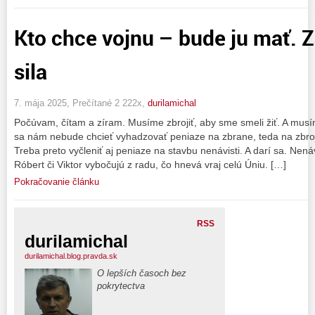
Kto chce vojnu – bude ju mať. 
sila
7. mája 2025, Prečítané 2 222x,
durilamichal
Počúvam, čítam a zíram. Musíme zbrojiť, aby sme smeli žiť. A musí
sa nám nebude chcieť vyhadzovať peniaze na zbrane, teda na zbroj
Treba preto vyčleniť aj peniaze na stavbu nenávisti. A darí sa. Nená
Róbert či Viktor vybočujú z radu, čo hnevá vraj celú Úniu. […]
Pokračovanie článku
RSS
durilamichal
durilamichal.blog.pravda.sk
O lepších časoch bez
pokrytectva