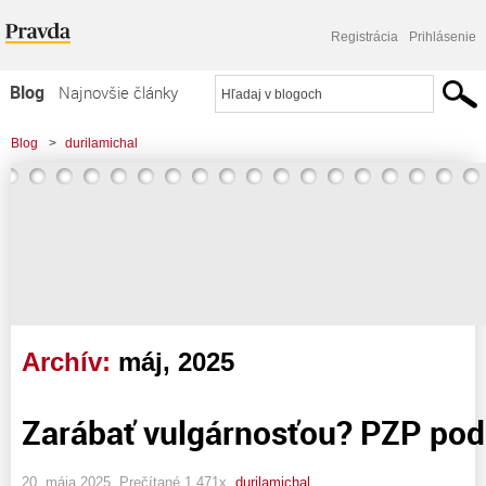
Registrácia
Prihlásenie
Blog
Najnovšie články
Najčítanejšie články
Blog
>
durilamichal
Najkomentovanejšie články
Zoznam blogov
Komerčné blogy
Archív:
máj, 2025
Zarábať vulgárnosťou? PZP pod
20. mája 2025, Prečítané 1 471x,
durilamichal