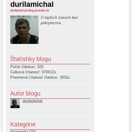
durilamichal
durilamichal.blog.pravda.sk
O lepších časoch bez
pokrytectva
Štatistiky blogu
Počet článkov: 320
Celková čítanosť: 970012x
Priemerná čítanosť článkov: 3031x
Autor blogu
durilamichal
Kategórie
Ekonomika
(70)