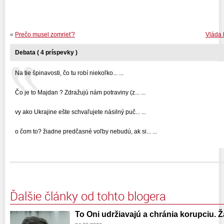
«
Prečo musel zomrieť?
Vláda 
Debata ( 4 príspevky )
Na tie špinavosti, čo tu robí niekoľko... ...
Čo je to Majdan ? Zdražujú nám potraviny (z... ...
vy ako Ukrajine ešte schvaľujete násilný puč... ...
o čom to? žiadne predčasné voľby nebudú, ak si... ...
Ďalšie články od tohto blogera
To Oni udržiavajú a chránia korupciu. 