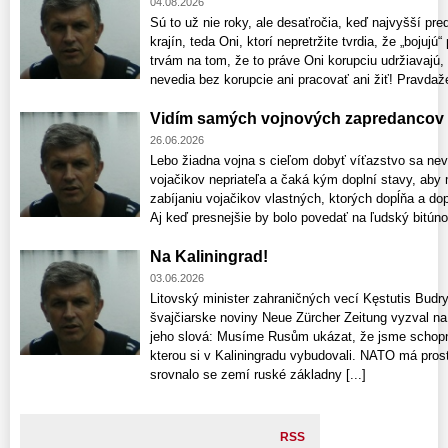
04.08.2026
Sú to už nie roky, ale desaťročia, keď najvyšší pr
krajín, teda Oni, ktorí nepretržite tvrdia, že „bojujú
trvám na tom, že to práve Oni korupciu udržiavajú,
nevedia bez korupcie ani pracovať ani žiť! Pravdaže
Vidím samých vojnových zapredancov 
26.06.2026
Lebo žiadna vojna s cieľom dobyť víťazstvo sa neve
vojačikov nepriateľa a čaká kým doplní stavy, aby 
zabíjaniu vojačikov vlastných, ktorých dopĺňa a d
Aj keď presnejšie by bolo povedať na ľudský bitúnok,
Na Kaliningrad!
03.06.2026
Litovský minister zahraničných vecí Kęstutis Budr
švajčiarske noviny Neue Zürcher Zeitung vyzval n
jeho slová: Musíme Rusům ukázat, že jsme schopni 
kterou si v Kaliningradu vybudovali. NATO má pros
srovnalo se zemí ruské základny [...]
RSS