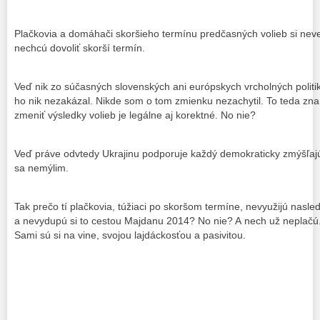
Plačkovia a domáhači skoršieho termínu predčasných volieb si nev
nechcú dovoliť skorší termín.
Veď nik zo súčasných slovenských ani európskych vrcholných politi
ho nik nezakázal. Nikde som o tom zmienku nezachytil. To teda z
zmeniť výsledky volieb je legálne aj korektné. No nie?
Veď práve odvtedy Ukrajinu podporuje každý demokraticky zmýšľajúc
sa nemýlim.
Tak prečo tí plačkovia, túžiaci po skoršom termíne, nevyužijú nasle
a nevydupú si to cestou Majdanu 2014? No nie? A nech už neplačú.
Sami sú si na vine, svojou lajdáckosťou a pasivitou.