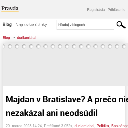
Registrácia
Prihlásenie
Blog
Najnovšie články
Najčítanejšie články
Blog
>
durilamichal
Najkomentovanejšie články
>
Majdan v Bratislave? A prečo nie, veď ho nik nezakázal ani neodsúdil
Zoznam blogov
Komerčné blogy
Majdan v Bratislave? A prečo ni
nezakázal ani neodsúdil
20. marca 2023 14:24
, Prečítané 3 052x,
durilamichal
,
Politika
,
Spoločno