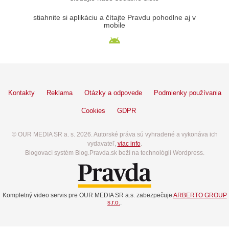
stiahnite si aplikáciu a čítajte Pravdu pohodlne aj v
mobile
Kontakty
Reklama
Otázky a odpovede
Podmienky používania
Cookies
GDPR
© OUR MEDIA SR a. s. 2026. Autorské práva sú vyhradené a vykonáva ich
vydavateľ,
viac info
.
Blogovací systém Blog.Pravda.sk beží na technológií Wordpress.
Kompletný video servis pre OUR MEDIA SR a.s. zabezpečuje
ARBERTO GROUP
s.r.o.
.