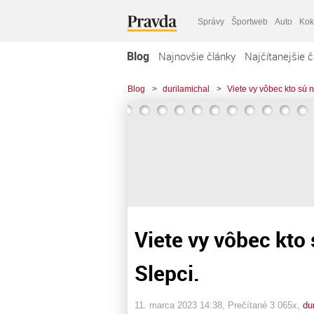
Správy
Športweb
Auto
Kok
Blog
Najnovšie články
Najčítanejšie č
Blog
>
durilamichal
>
Viete vy vôbec kto sú n
Viete vy vôbec kto 
Slepci.
11. marca 2023 14:38
, Prečítané 3 065x,
du