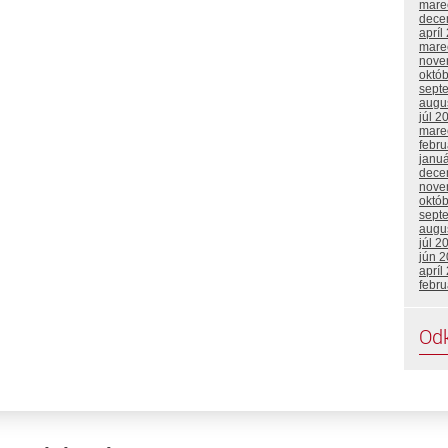
mare
dece
apríl
mare
nove
októ
sept
augu
júl 2
mare
febr
janu
dece
nove
októ
sept
augu
júl 2
jún 
apríl
febru
Od