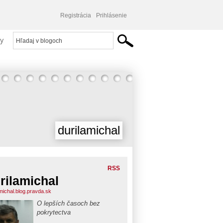
Registrácia
Prihlásenie
y
durilamichal
RSS
rilamichal
amichal.blog.pravda.sk
O lepších časoch bez
pokrytectva