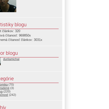
tistiky blogu
t článkov: 320
ová čítanosť: 969850x
merná čítanosť článkov: 3031x
or blogu
durilamichal
egórie
omika
(70)
radené
(3)
ika
(220)
očnosť
(242)
hív