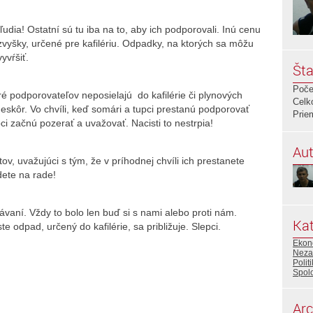
ľudia! Ostatní sú tu iba na to, aby ich podporovali. Inú cenu
zvyšky, určené pre kafilériu. Odpadky, na ktorých sa môžu
yvŕšiť.
Šta
Poče
oré podporovateľov neposielajú do kafilérie či plynových
Celk
eskôr. Vo chvíli, keď somári a tupci prestanú podporovať
Prie
ci začnú pozerať a uvažovať. Nacisti to nestrpia!
Aut
ov, uvažujúci s tým, že v príhodnej chvíli ich prestanete
ete na rade!
vaní. Vždy to bolo len buď si s nami alebo proti nám.
Kat
e odpad, určený do kafilérie, sa približuje. Slepci.
Ekon
Neza
Polit
Spol
Arc