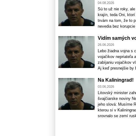
04.08.2026
Sú to už nie roky, al
krajín, teda Oni, ktorí
trvám na tom, že to p
nevedia bez korupcie 
Vidím samých v
26.06.2026
Lebo žiadna vojna s c
vojačikov nepriateľa 
zabíjaniu vojačikov v
Aj keď presnejšie by b
Na Kaliningrad!
03.06.2026
Litovský minister zah
švajčiarske noviny N
jeho slová: Musíme R
kterou si v Kaliningr
srovnalo se zemí rusk