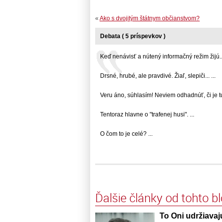
«
Ako s dvojitým štátnym občianstvom?
Debata ( 5 príspevkov )
Keď nenávisť a nútený informačný režim žijú...
Drsné, hrubé, ale pravdivé. Žiaľ, slepiči... ...
Veru áno, súhlasím! Neviem odhadnúť, či je tu..
Tentoraz hlavne o "trafenej husi". ...
O čom to je celé? ...
Ďalšie články od tohto b
To Oni udržiavaj