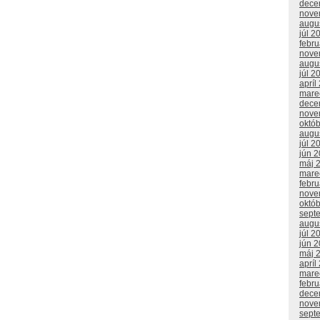
dece
nove
augu
júl 2
febr
nove
augu
júl 2
apríl
mare
dece
nove
októ
augu
júl 2
jún 
máj 
mare
febr
nove
októ
sept
augu
júl 2
jún 
máj 
apríl
mare
febr
dece
nove
sept