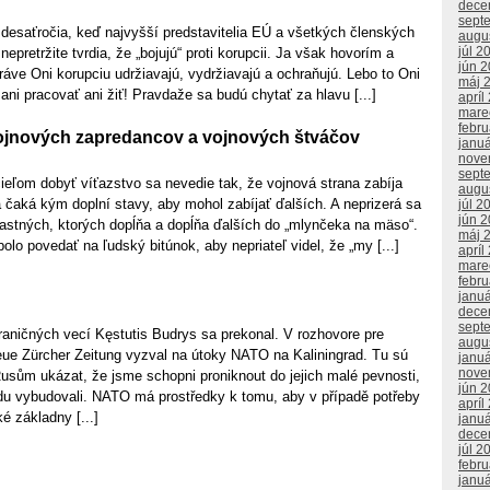
dece
sept
e desaťročia, keď najvyšší predstavitelia EÚ a všetkých členských
augu
júl 2
 nepretržite tvrdia, že „bojujú“ proti korupcii. Ja však hovorím a
jún 
ráve Oni korupciu udržiavajú, vydržiavajú a ochraňujú. Lebo to Oni
máj 
ani pracovať ani žiť! Pravdaže sa budú chytať za hlavu [...]
apríl
mare
febr
ojnových zapredancov a vojnových štváčov
janu
nove
sept
ieľom dobyť víťazstvo sa nevedie tak, že vojnová strana zabíja
augu
a čaká kým doplní stavy, aby mohol zabíjať ďalších. A neprizerá sa
júl 2
jún 
lastných, ktorých dopĺňa a dopĺňa ďalších do „mlynčeka na mäso“.
máj 
olo povedať na ľudský bitúnok, aby nepriateľ videl, že „my [...]
apríl
mare
febr
janu
dece
sept
raničných vecí Kęstutis Budrys sa prekonal. V rozhovore pre
augu
eue Zürcher Zeitung vyzval na útoky NATO na Kaliningrad. Tu sú
janu
nove
usům ukázat, že jsme schopni proniknout do jejich malé pevnosti,
jún 
adu vybudovali. NATO má prostředky k tomu, aby v případě potřeby
apríl
é základny [...]
janu
dece
júl 2
febr
janu