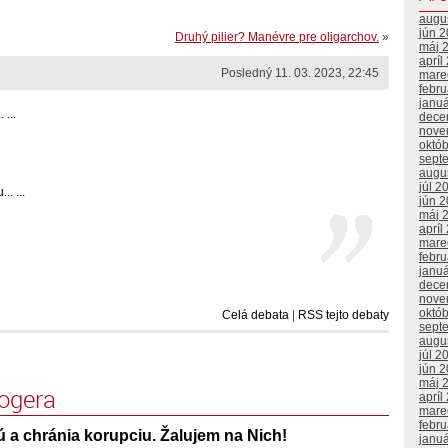
augu
jún 
Druhý pilier? Manévre pre oligarchov.
»
máj 
apríl
Posledný 11. 03. 2023, 22:45
mare
febr
janu
 ...
dece
nove
októ
sept
augu
júl 2
. ...
jún 
máj 
apríl
mare
febr
janu
dece
nove
októ
Celá debata
|
RSS tejto debaty
sept
augu
júl 2
jún 
máj 
logera
apríl
mare
febr
ú a chránia korupciu. Žalujem na Nich!
janu