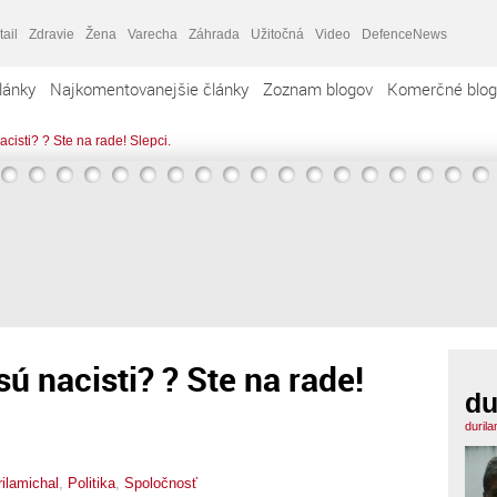
tail
Zdravie
Žena
Varecha
Záhrada
Užitočná
Video
DefenceNews
lánky
Najkomentovanejšie články
Zoznam blogov
Komerčné blog
acisti? ? Ste na rade! Slepci.
sú nacisti? ? Ste na rade!
du
duril
rilamichal
,
Politika
,
Spoločnosť