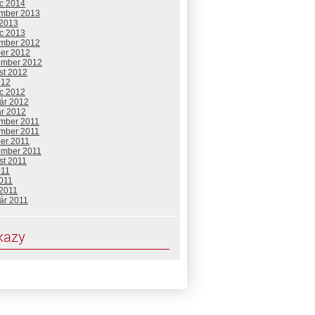
c 2014
mber 2013
 2013
c 2013
mber 2012
ber 2012
ember 2012
st 2012
012
c 2012
uár 2012
ár 2012
mber 2011
mber 2011
ber 2011
ember 2011
st 2011
011
2011
 2011
ár 2011
kazy