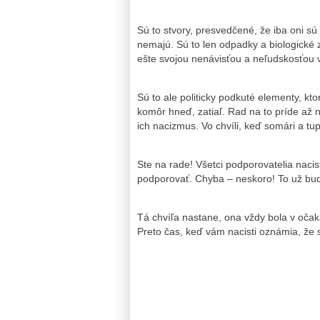
Sú to stvory, presvedčené, že iba oni sú 
nemajú. Sú to len odpadky a biologické 
ešte svojou nenávisťou a neľudskosťou v
Sú to ale politicky podkuté elementy, kt
komôr hneď, zatiaľ. Rad na to príde až n
ich nacizmus. Vo chvíli, keď somári a tup
Ste na rade! Všetci podporovatelia nacist
podporovať. Chyba – neskoro! To už bud
Tá chvíľa nastane, ona vždy bola v očaká
Preto čas, keď vám nacisti oznámia, že st