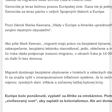
Genocída je teraz bežnou praxou Európskej únie. Gaza nie je jedi
Genocída sa teraz pácha v celých Spojených štátoch a Európe.
Pozri článok Marka Keenana „Vlády v Európe a Amerike uprednost
svojimi vlastnými obyvateľmi“.
Ako píše Mark Keenan, „migranti majú právo na bezplatné bývanie,
zabezpečenie, bezplatnú lekársku starostlivosť, jedlo, oblečenie a mn
čo írska vláda podporuje masovú imigráciu, v uliciach Írska je 14 0
sú ďalší Íri bez domova.
Migranti dostávajú bezplatné ubytovanie v hoteloch a vidieckych dom
Íri sa snažia vyžiť v zmanipulovanom inflačnom systéme. Je to več
nájmov, vysokých daní, inflácie a súčasnej ťažkej bytovej krízy.
Európe bolo ponúknuté, vyplatiť sa Afrike za otrokárstvo. Por
„civilizovaný svet“, aby zaplatil za kolonializmus.
Ale ani doma