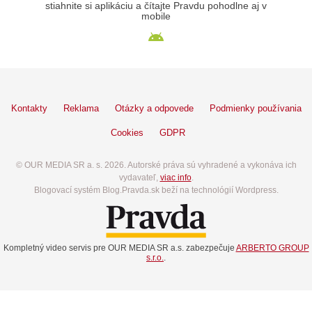
stiahnite si aplikáciu a čítajte Pravdu pohodlne aj v
mobile
Kontakty
Reklama
Otázky a odpovede
Podmienky používania
Cookies
GDPR
© OUR MEDIA SR a. s. 2026. Autorské práva sú vyhradené a vykonáva ich
vydavateľ,
viac info
.
Blogovací systém Blog.Pravda.sk beží na technológií Wordpress.
Kompletný video servis pre OUR MEDIA SR a.s. zabezpečuje
ARBERTO GROUP
s.r.o.
.