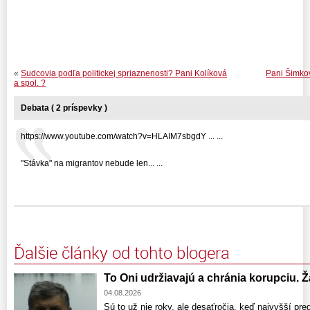
«
Sudcovia podľa politickej spriaznenosti? Pani Kolíková
Pani Šimko
a spol. ?
Debata ( 2 príspevky )
https://www.youtube.com/watch?v=HLAIM7sbgdY ... ...
"Stávka" na migrantov nebude len... ...
Ďalšie články od tohto blogera
To Oni udržiavajú a chránia korupciu. 
04.08.2026
Sú to už nie roky, ale desaťročia, keď najvyšší pr