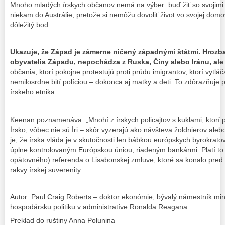
Mnoho mladých írskych občanov nemá na výber: buď žiť so svojimi 
niekam do Austrálie, pretože si nemôžu dovoliť život vo svojej domo
dôležitý bod.
Ukazuje, že Západ je zámerne ničený západnými štátmi.
Hrozba,
obyvatelia Západu, nepochádza z Ruska, Číny alebo Iránu, ale 
občania, ktorí pokojne protestujú proti prúdu imigrantov, ktorí vytl
nemilosrdne bití políciou – dokonca aj matky a deti. To zdôrazňuje
írskeho etnika.
Keenan poznamenáva: „Mnohí z írskych policajtov s kuklami, ktorí p
Írsko, vôbec nie sú Íri – skôr vyzerajú ako návšteva žoldnierov ale
je, že írska vláda je v skutočnosti len bábkou európskych byrokrato
úplne kontrolovaným Európskou úniou, riadeným bankármi. Platí to
opätovného) referenda o Lisabonskej zmluve, ktoré sa konalo pred 1
rakvy írskej suverenity.
Autor: Paul Craig Roberts – doktor ekonómie, bývalý námestník mini
hospodársku politiku v administratíve Ronalda Reagana.
Preklad do ruštiny Anna Polunina