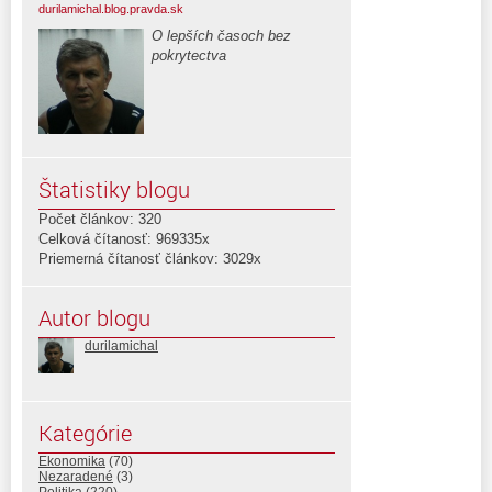
durilamichal.blog.pravda.sk
O lepších časoch bez
pokrytectva
Štatistiky blogu
Počet článkov: 320
Celková čítanosť: 969335x
Priemerná čítanosť článkov: 3029x
Autor blogu
durilamichal
Kategórie
Ekonomika
(70)
Nezaradené
(3)