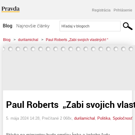
Registrácia
Prihlásenie
Blog
Najnovšie články
Najčítanejšie články
Blog
>
durilamichal
>
Paul Roberts „Zabi svojich vlastných! “
Najkomentovanejšie články
Zoznam blogov
Komerčné blogy
Paul Roberts „Zabi svojich vlas
5. mája 2024 14:28
, Prečítané 2 068x,
durilamichal
,
Politika
,
Spoločnosť
Stávka na migrantov bude smrťou Írska a írskeho ľudu.