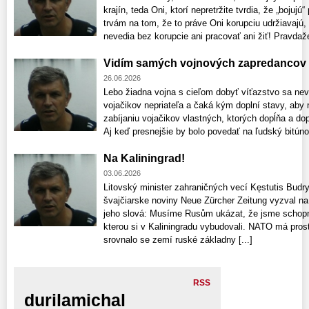
krajín, teda Oni, ktorí nepretržite tvrdia, že „bojujú
trvám na tom, že to práve Oni korupciu udržiavajú,
nevedia bez korupcie ani pracovať ani žiť! Pravdaže
Vidím samých vojnových zapredancov 
26.06.2026
Lebo žiadna vojna s cieľom dobyť víťazstvo sa neve
vojačikov nepriateľa a čaká kým doplní stavy, aby 
zabíjaniu vojačikov vlastných, ktorých dopĺňa a d
Aj keď presnejšie by bolo povedať na ľudský bitúnok,
Na Kaliningrad!
03.06.2026
Litovský minister zahraničných vecí Kęstutis Budr
švajčiarske noviny Neue Zürcher Zeitung vyzval n
jeho slová: Musíme Rusům ukázat, že jsme schopni 
kterou si v Kaliningradu vybudovali. NATO má pros
srovnalo se zemí ruské základny [...]
RSS
durilamichal