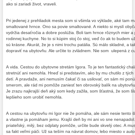
ako si zariadi život, vraveli.
Pri jedenej z prehliadok mesta som si všimla vo výklade, aké tam 
smaltované hrnce. Ono sa povie smaltované. A niekto si myslí oby
vydržia desaťročia a dobre poslúžia. Boli tam hrnce rôznych mier 
rodinnej kuchyne. No to si kúpim stoj čo stoj, veď čo ak to budem 
sú krásne. Akurát, že je s nimi trochu patália. Sú málo skladné, a t
dopraviť na ubytovňu. Ale určite to zvládnem. Nie som ulepená z c
A vida. Cestou do ubytovne stretám Igora. To je ten fantastický ch
stretnúť ani nemohla. Hneď si predstavím, ako by mu chutilo z tých
detí. A pravdaže, ani nemusím čakať či sa usilovať, on sám mi po
smerom, ale rád mi pomôže zaniesť ten obrovský balík na ubytovň
Je zrazu najkrajší deň aký som kedy zažila, som šťastná, že som šla
lepšieho som urobiť nemohla.
A cestou na ubytovňu mi Igor nie že pomáha, ale sám nesie tento š
a vlastne ja pomáham jemu. Krajší deň by mi ani vo sne nenapadol. 
priateľský, milý, bez odplaty pomôže, určite bude skvelý otec. A mu
sa fakt veľmi páči. Už sa teším na návrat domov, lebo miesto v au