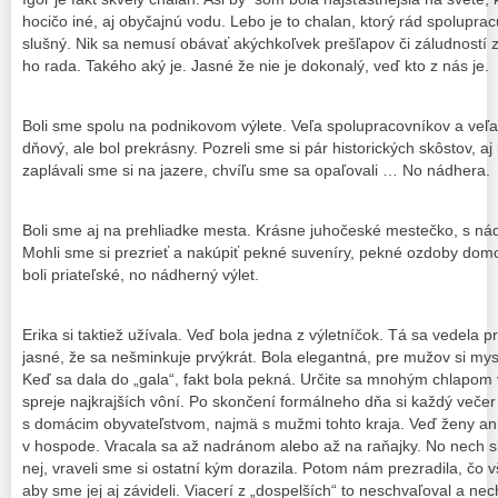
hocičo iné, aj obyčajnú vodu. Lebo je to chalan, ktorý rád spolupr
slušný. Nik sa nemusí obávať akýchkoľvek prešľapov či záludností
ho rada. Takého aký je. Jasné že nie je dokonalý, veď kto z nás je.
Boli sme spolu na podnikovom výlete. Veľa spolupracovníkov a veľa 
dňový, ale bol prekrásny. Pozreli sme si pár historických skôstov, 
zaplávali sme si na jazere, chvíľu sme sa opaľovali … No nádhera.
Boli sme aj na prehliadke mesta. Krásne juhočeské mestečko, s n
Mohli sme si prezrieť a nakúpiť pekné suveníry, pekné ozdoby domo
boli priateľské, no nádherný výlet.
Erika si taktiež užívala. Veď bola jedna z výletníčok. Tá sa vedela 
jasné, že sa nešminkuje prvýkrát. Bola elegantná, pre mužov si mysl
Keď sa dala do „gala“, fakt bola pekná. Určite sa mnohým chlapom 
spreje najkrajších vôní. Po skončení formálneho dňa si každý veče
s domácim obyvateľstvom, najmä s mužmi tohto kraja. Veď ženy ani
v hospode. Vracala sa až nadránom alebo až na raňajky. No nech si 
nej, vraveli sme si ostatní kým dorazila. Potom nám prezradila, čo v
aby sme jej aj závideli. Viacerí z „dospelších“ to neschvaľoval a nechvá