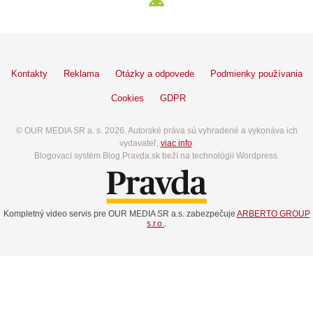
Kontakty
Reklama
Otázky a odpovede
Podmienky používania
Cookies
GDPR
© OUR MEDIA SR a. s. 2026. Autorské práva sú vyhradené a vykonáva ich
vydavateľ,
viac info
.
Blogovací systém Blog.Pravda.sk beží na technológií Wordpress.
Kompletný video servis pre OUR MEDIA SR a.s. zabezpečuje
ARBERTO GROUP
s.r.o.
.