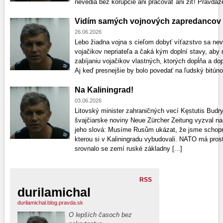
nevedia bez korupcie ani pracovať ani žiť! Pravdaže
Vidím samých vojnových zapredancov 
26.06.2026
Lebo žiadna vojna s cieľom dobyť víťazstvo sa neve
vojačikov nepriateľa a čaká kým doplní stavy, aby 
zabíjaniu vojačikov vlastných, ktorých dopĺňa a d
Aj keď presnejšie by bolo povedať na ľudský bitúnok,
Na Kaliningrad!
03.06.2026
Litovský minister zahraničných vecí Kęstutis Budr
švajčiarske noviny Neue Zürcher Zeitung vyzval n
jeho slová: Musíme Rusům ukázat, že jsme schopni 
kterou si v Kaliningradu vybudovali. NATO má pros
srovnalo se zemí ruské základny [...]
RSS
durilamichal
durilamichal.blog.pravda.sk
O lepších časoch bez