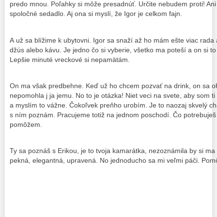
predo mnou. Poľahky si môže presadnúť. Určite nebudem proti! Ani 
spoločné sedadlo. Aj ona si myslí, že Igor je celkom fajn.
A už sa blížime k ubytovni. Igor sa snaží až ho mám ešte viac rada
džús alebo kávu. Je jedno čo si vyberie, všetko ma poteší a on si to
Lepšie minuté vreckové si nepamätám.
On ma však predbehne. Keď už ho chcem pozvať na drink, on sa oh
nepomohla j ja jemu. No to je otázka! Niet veci na svete, aby som 
a myslím to vážne. Čokoľvek preňho urobím. Je to naozaj skvelý cha
s ním poznám. Pracujeme totiž na jednom poschodí. Čo potrebuješ 
pomôžem.
Ty sa poznáš s Erikou, je to tvoja kamarátka, nezoznámila by si ma 
pekná, elegantná, upravená. No jednoducho sa mi veľmi páči. Po