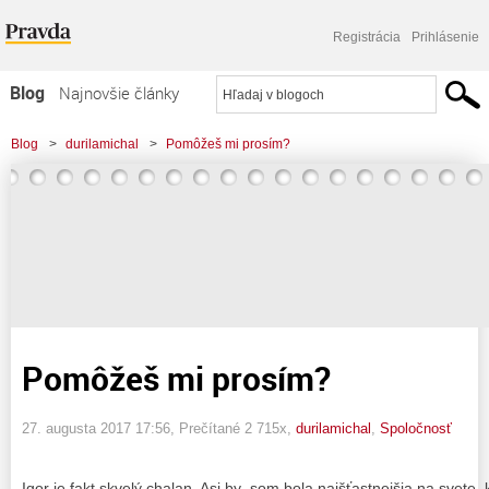
Registrácia
Prihlásenie
Blog
Najnovšie články
Najčítanejšie články
Blog
>
durilamichal
>
Pomôžeš mi prosím?
Najkomentovanejšie články
Zoznam blogov
Komerčné blogy
Pomôžeš mi prosím?
27. augusta 2017 17:56
, Prečítané 2 715x,
durilamichal
,
Spoločnosť
Igor je fakt skvelý chalan. Asi by som bola najšťastnejšia na svete,