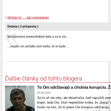
«
Môžete ísť . . . takí podnikatelia
Debata ( 2 príspevky )
Veď pomohol predovšetkým tebe a za to mu ...
....nejako od začiatku som tušila, že to bude ...
Ďalšie články od tohto blogera
To Oni udržiavajú a chránia korupciu. 
04.08.2026
Sú to už nie roky, ale desaťročia, keď najvyšší pr
krajín, teda Oni, ktorí nepretržite tvrdia, že „bojujú
trvám na tom, že to práve Oni korupciu udržiavajú,