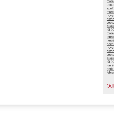
mare
dece
apríl
mare
nove
októ
sept
augu
júl 2
mare
febr
janu
dece
nove
októ
sept
augu
júl 2
jún 
apríl
febru
Od