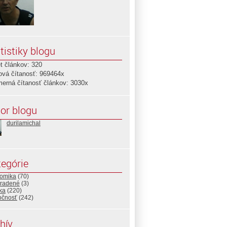
tistiky blogu
t článkov: 320
ová čítanosť: 969464x
merná čítanosť článkov: 3030x
or blogu
durilamichal
egórie
omika
(70)
radené
(3)
ika
(220)
očnosť
(242)
hív