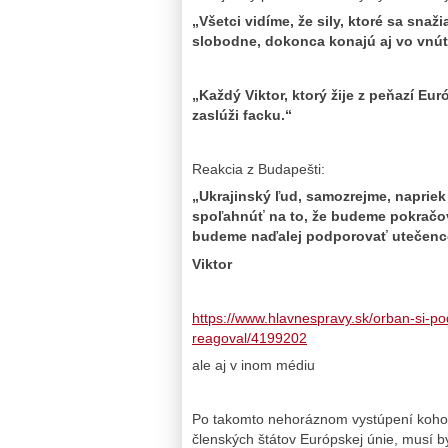
„Všetci vidíme, že sily, ktoré sa snaž
slobodne, dokonca konajú aj vo vnút
„Každý Viktor, ktorý žije z peňazí Eu
zaslúži facku.“
Reakcia z Budapešti:
„Ukrajinský ľud, samozrejme, naprie
spoľahnúť na to, že budeme pokračova
budeme naďalej podporovať utečencov
Viktor
https://www.hlavnespravy.sk/orban-si-p
reagoval/4199202
ale aj v inom médiu
Po takomto nehoráznom vystúpení kohoko
členských štátov Európskej únie, musí by