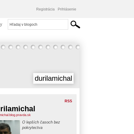
Registrácia
Prihlásenie
y
durilamichal
RSS
rilamichal
amichal.blog.pravda.sk
O lepších časoch bez
pokrytectva