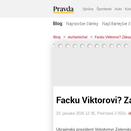
Správy
Športweb
Auto
Kok
Blog
Najnovšie články
Najčítanejšie č
Blog
>
durilamichal
>
Facku Viktorovi? Zákaz
Facku Viktorovi? Z
23. januára 2026 12:36
, Prečítané 2 032x,
d
Ukrajinský prezident Volodymyr Zelensky