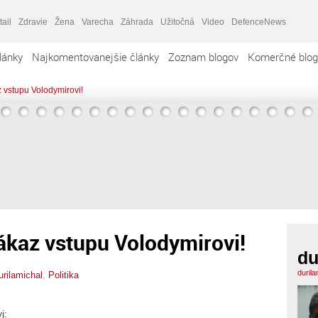
tail
Zdravie
Žena
Varecha
Záhrada
Užitočná
Video
DefenceNews
lánky
Najkomentovanejšie články
Zoznam blogov
Komerčné blog
 vstupu Volodymirovi!
ákaz vstupu Volodymirovi!
du
duril
urilamichal
,
Politika
j: