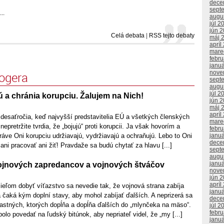
dece
sept
..
augu
júl 2
jún 
Celá debata
|
RSS tejto debaty
máj 
apríl
mare
febr
janu
nove
logera
sept
augu
júl 2
ú a chránia korupciu. Žalujem na Nich!
jún 
máj 
apríl
e desaťročia, keď najvyšší predstavitelia EÚ a všetkých členských
mare
 nepretržite tvrdia, že „bojujú“ proti korupcii. Ja však hovorím a
febr
janu
ráve Oni korupciu udržiavajú, vydržiavajú a ochraňujú. Lebo to Oni
dece
ani pracovať ani žiť! Pravdaže sa budú chytať za hlavu [...]
sept
augu
janu
ojnových zapredancov a vojnových štváčov
nove
jún 
apríl
ieľom dobyť víťazstvo sa nevedie tak, že vojnová strana zabíja
janu
a čaká kým doplní stavy, aby mohol zabíjať ďalších. A neprizerá sa
dece
lastných, ktorých dopĺňa a dopĺňa ďalších do „mlynčeka na mäso“.
júl 2
febr
olo povedať na ľudský bitúnok, aby nepriateľ videl, že „my [...]
janu