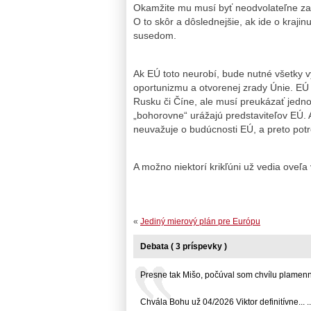
Okamžite mu musí byť neodvolateľne za
O to skôr a dôslednejšie, ak ide o krajin
susedom.
Ak EÚ toto neurobí, bude nutné všetky v
oportunizmu a otvorenej zrady Únie. EÚ
Rusku či Číne, ale musí preukázať jedno
„bohorovne“ urážajú predstaviteľov EÚ. A
neuvažuje o budúcnosti EÚ, a preto potr
A možno niektorí krikľúni už vedia oveľa
«
Jediný mierový plán pre Európu
Debata ( 3 príspevky )
Presne tak Mišo, počúval som chvílu plamenné.
Chvála Bohu už 04/2026 Viktor definitívne... ..