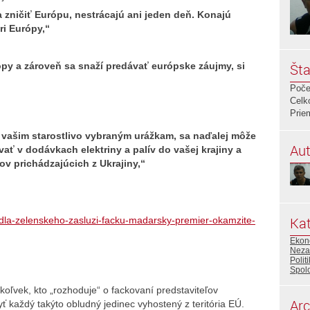
ia zničiť Európu, nestrácajú ani jeden deň. Konajú
ri Európy,“
Šta
rópy a zároveň sa snaží predávať európske záujmy, si
Poče
Celk
Prie
k vašim starostlivo vybraným urážkam, sa naďalej môže
Aut
ť v dodávkach elektriny a palív do vašej krajiny a
 prichádzajúcich z Ukrajiny,“
Kat
odla-zelenskeho-zasluzi-facku-madarsky-premier-okamzite-
Ekon
Neza
Polit
Spol
ľvek, kto „rozhoduje“ o fackovaní predstaviteľov
Arc
ť každý takýto obludný jedinec vyhostený z teritória EÚ.