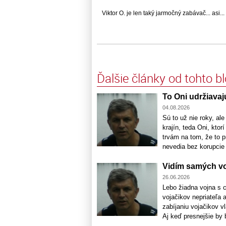
Viktor O. je len taký jarmočný zabávač... asi... .
Ďalšie články od tohto b
To Oni udržiavaj
04.08.2026
Sú to už nie roky, al
krajín, teda Oni, ktorí
trvám na tom, že to p
nevedia bez korupcie 
Vidím samých v
26.06.2026
Lebo žiadna vojna s c
vojačikov nepriateľa 
zabíjaniu vojačikov v
Aj keď presnejšie by b