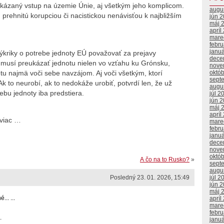
kázaný vstup na územie Únie, aj všetkým jeho komplicom.
augu
u prehnitú korupciou či nacistickou nenávisťou k najbližším
jún 
máj 
apríl
mare
febr
janu
ýkriky o potrebe jednoty EÚ považovať za prejavy
dece
 musí preukázať jednotu nielen vo vzťahu ku Grónsku,
nove
tu najmä voči sebe navzájom. Aj voči všetkým, ktorí
októ
sept
k to neurobí, ak to nedokáže urobiť, potvrdí len, že už
augu
ebu jednoty iba predstiera.
júl 2
jún 
máj 
apríl
 viac …
mare
febr
janu
dece
nove
októ
A čo na to Rusko?
»
sept
augu
júl 2
Posledný 23. 01. 2026, 15:49
jún 
máj 
.. ...
apríl
mare
febr
.
janu