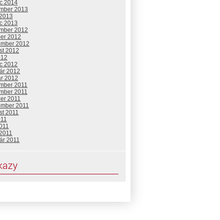
c 2014
mber 2013
 2013
c 2013
mber 2012
ber 2012
ember 2012
st 2012
012
c 2012
uár 2012
ár 2012
mber 2011
mber 2011
ber 2011
ember 2011
st 2011
011
2011
 2011
ár 2011
kazy