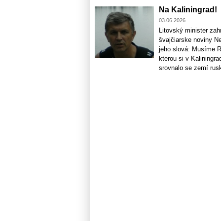
Na Kaliningrad!
03.06.2026
Litovský minister zah
švajčiarske noviny N
jeho slová: Musíme R
kterou si v Kaliningr
srovnalo se zemí rusk