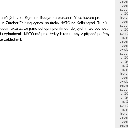
dece
nove
augu
júl 2
febr
raničných vecí Kęstutis Budrys sa prekonal. V rozhovore pre
nove
eue Zürcher Zeitung vyzval na útoky NATO na Kaliningrad. Tu sú
augu
usům ukázat, že jsme schopni proniknout do jejich malé pevnosti,
júl 2
apríl
adu vybudovali. NATO má prostředky k tomu, aby v případě potřeby
mare
é základny [...]
dece
nove
októ
augu
júl 2
jún 
máj 
mare
febr
nove
októ
sept
augu
júl 2
jún 
máj 
apríl
mare
febr
dece
nove
sept