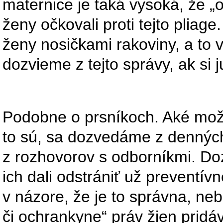
maternice je taká vysoká, že „
ženy očkovali proti tejto pliag
ženy nosičkami rakoviny, a to v
dozvieme z tejto správy, ak si
Podobne o prsníkoch. Aké mož
to sú, sa dozvedáme z denný
z rozhovorov s odborníkmi. Doz
ich dali odstrániť už preventív
v názore, že je to správna, ne
či ochrankyne“ práv žien pridá