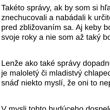
Takéto správy, ak by som si hľa
znechucovali a nabádali k urč
pred zbližovaním sa. Aj keby b
svoje roky a nie som až taký bo
Lenže ako také správy dopadn
je maloletý či mladistvý chlape
snáď niekto myslí, že oni to 
V mysli tohto budúceho dospe