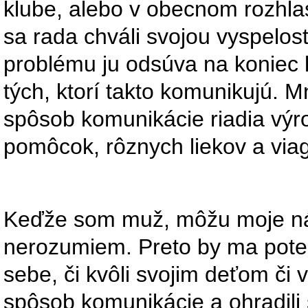
klube, alebo v obecnom rozhl
sa rada chváli svojou vyspelo
problému ju odsúva na koniec 
tých, ktorí takto komunikujú. M
spôsob komunikácie riadia výro
pomôcok, rôznych liekov a viag
Keďže som muž, môžu moje náz
nerozumiem. Preto by ma poteši
sebe, či kvôli svojim deťom či
spôsob komunikácie a ohradili